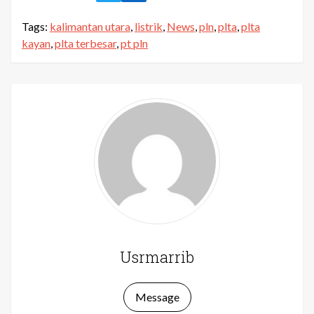
Tags:
kalimantan utara
,
listrik
,
News
,
pln
,
plta
,
plta
kayan
,
plta terbesar
,
pt pln
Usrmarrib
Message