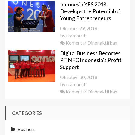
KEK
Saudi
Indonesia YES 2018
Get
Arabia
Develops the Potential of
Special
Young Entrepreneurs
Attentio
Oktober 29, 2018
by
by
usrmarrib
the
pada
Komentar Dinonaktifkan
KEMEN
Indonesi
Digital Business Becomes
YES
PT NFC Indonesia’s Profit
2018
Support
Develop
Oktober 30, 2018
the
by
usrmarrib
Potentia
pada
Komentar Dinonaktifkan
of
Digital
Young
Busines
Entrepr
CATEGORIES
Become
PT
NFC
Business
Indonesi