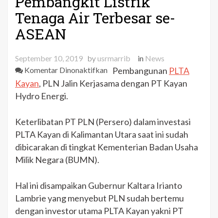
Pembangkit Listrik
Tenaga Air Terbesar se-
ASEAN
September 10, 2019
by
usrmarrib
in
News
pada
Komentar Dinonaktifkan
Pembangunan
PLTA
PLTA
Kayan
, PLN Jalin Kerjasama dengan PT Kayan
Kayan:
Hydro Energi.
PLN
Terlibat
Keterlibatan PT PLN (Persero) dalam investasi
dalam
PLTA Kayan di Kalimantan Utara saat ini sudah
Pembangunan
dibicarakan di tingkat Kementerian Badan Usaha
Pembangkit
Milik Negara (BUMN).
Listrik
Tenaga
Hal ini disampaikan Gubernur Kaltara Irianto
Air
Lambrie yang menyebut PLN sudah bertemu
Terbesar
se-
dengan investor utama PLTA Kayan yakni PT